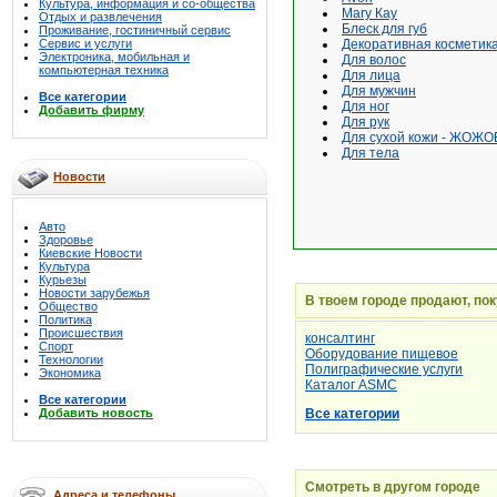
Культура, информация и со-общества
Mary Кау
Отдых и развлечения
Блеск для губ
Проживание, гостиничный сервис
Сервис и услуги
Декоративная косметик
Электроника, мобильная и
Для волос
компьютерная техника
Для лица
Для мужчин
Все категории
Для ног
Добавить фирму
Для рук
Для сухой кожи - ЖОЖО
Для тела
Новости
Авто
Здоровье
Киевские Новости
Культура
Курьезы
Новости зарубежья
В твоем городе продают, по
Общество
Политика
Происшествия
консалтинг
Спорт
Оборудование пищевое
Технологии
Полиграфические услуги
Экономика
Каталог ASMC
Все категории
Добавить новость
Все категории
Смотреть в другом городе
Адреса и телефоны