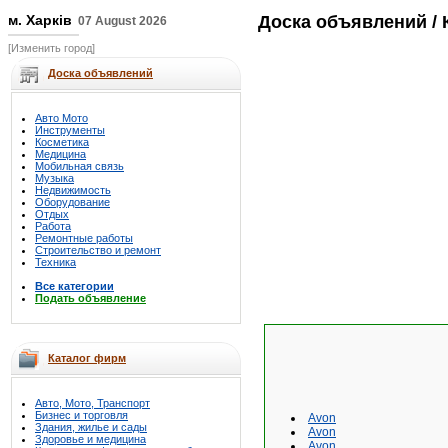
м. Харків
Доска объявлений
/ 
07 August 2026
[Изменить город]
Доска объявлений
Авто Мото
Инструменты
Косметика
Медицина
Мобильная связь
Музыка
Недвижимость
Оборудование
Отдых
Работа
Ремонтные работы
Строительство и ремонт
Техника
Все категории
Подать объявление
Каталог фирм
Авто, Мото, Транспорт
Бизнес и торговля
Avon
Здания, жилье и сады
Avon
Здоровье и медицина
Avon