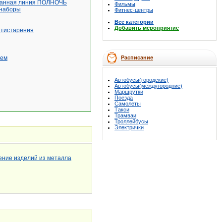
анная линия ПОЛНОЧЬ
Фильмы
наборы
Фитнес-центры
Все категории
Добавить мероприятие
нтистарения
рем
Расписание
Автобусы(городские)
Автобусы(междугородние)
Маршрутки
Поезда
Самолеты
Такси
Трамваи
Троллейбусы
Электрички
ение изделий из металла