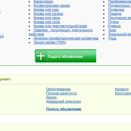
Карандаши
Парфюмиров
Косметическии линии
Подарочные 
Крема для глаз
Подводка
а
Крема для загара
Помада
Крема для лица
Продукция а
Крема для тела
Пудра
Крема для чувствительной кожи
Румяна
Лавилин - дезодорант длительного
Тени
действия
Тональный к
БА
Лечебно-профилактическая косметика
Тушь
Линия любви ГРИН
Подать объявление
купают
Оборудование
Кровати
Полная занятость
Изготовл
Донор
Домашний персонал
Подать объявление