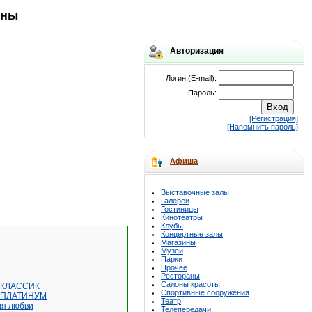
оны
Авторизация
Логин (E-mail):
Пароль:
[Регистрация]
[Напомнить пароль]
Афиша
Выставочные залы
Галереи
Гостиницы
Кинотеатры
Клубы
Концертные залы
Магазины
Музеи
Парки
Прочее
Рестораны
Салоны красоты
и КЛАССИК
Спортивные сооружения
и ПЛАТИНУМ
Театр
ия любви
Телепередачи