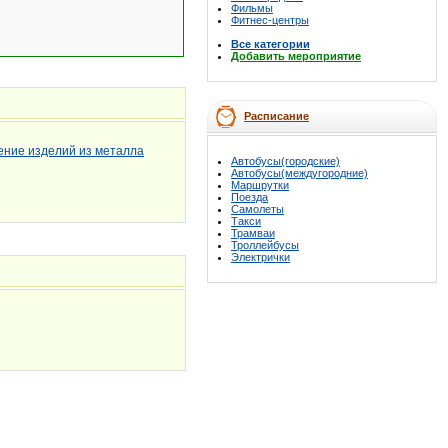
Фильмы
Фитнес-центры
Все категории
Добавить мероприятие
Расписание
ение изделий из металла
Автобусы(городские)
Автобусы(междугородние)
Маршрутки
Поезда
Самолеты
Такси
Трамваи
Троллейбусы
Электрички