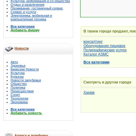
Культура, информация и со-общества
Отдых и развлечения
Проживание, гостиничный сервис
Сервис и услуги
Электроника, мобильная и
компьютерная техника
Все категории
Добавить фирму
В твоем городе продают, по
консалтинг
Оборудование пищевое
Новости
Полиграфические услуги
Каталог ASMC
Авто
Все категории
Здоровье
Киевские Новости
Культура
Курьезы
Новости зарубежья
Смотреть в другом городе
Общество
Политика
Происшествия
Харків
Спорт
Технологии
Экономика
Все категории
Добавить новость
Адреса и телефоны