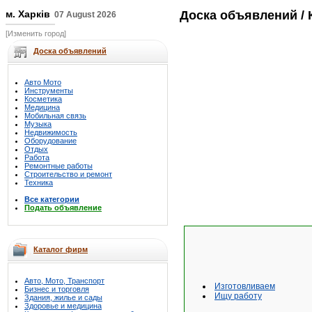
м. Харків
Доска объявлений
/ 
07 August 2026
[Изменить город]
Доска объявлений
Авто Мото
Инструменты
Косметика
Медицина
Мобильная связь
Музыка
Недвижимость
Оборудование
Отдых
Работа
Ремонтные работы
Строительство и ремонт
Техника
Все категории
Подать объявление
Каталог фирм
Авто, Мото, Транспорт
Изготовливаем
Бизнес и торговля
Ищу работу
Здания, жилье и сады
Здоровье и медицина