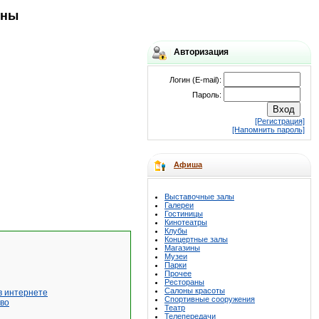
оны
Авторизация
Логин (E-mail):
Пароль:
[Регистрация]
[Напомнить пароль]
Афиша
Выставочные залы
Галереи
Гостиницы
Кинотеатры
Клубы
Концертные залы
Магазины
Музеи
Парки
Прочее
Рестораны
Салоны красоты
в интернете
Спортивные сооружения
во
Театр
Телепередачи